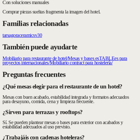
Con soluciones manuales
Comprar piezas sueltas fragmenta la imagen del hotel.
Familias relacionadas
tars
agora
ceramic
sv30
También puede ayudarte
Mobiliario para restaurante de hotel
/
Mesas y bases esTABLEes para
proyectos internacionales
/
Mobiliario contract para hostelería
/
Preguntas frecuentes
¿Qué mesas elegir para el restaurante de un hotel?
Mesas con buen acabado, estabilidad integrada y formatos adecuados
para desayuno, comida, cena y limpieza frecuente.
¿Sirven para terrazas y rooftops?
Sí. Se pueden plantear mesas o bases para exterior con acabados y
estabilidad adecuados al uso previsto.
¿Trabajáis con cadenas hoteleras?