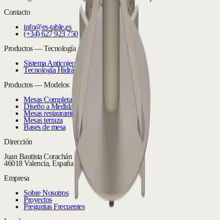
Contacto
info@es-table.es
(+34) 627 923 750
Productos — Tecnología
Sistema Anticojeo SV30
Tecnología Hidráulica
Productos — Modelos
Mesas Completas
Diseño a Medida
Mesas restaurante
Mesas terraza
Bases de mesa
Dirección
Juan Bautista Corachán 16 Bajo
46018 Valencia, España
Empresa
Sobre Nosotros
Proyectos
Preguntas Frecuentes