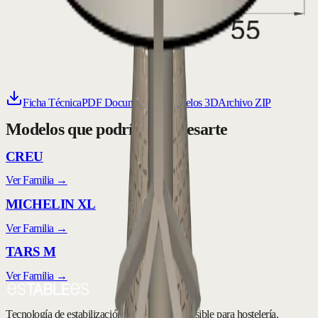
Ficha Técnica
PDF Document
Modelos 3D
Archivo ZIP
Modelos que podrían interesarte
CREU
Ver Familia →
MICHELIN XL
Ver Familia →
TARS M
Ver Familia →
Tecnología de estabilización automática e invisible para hostelería.