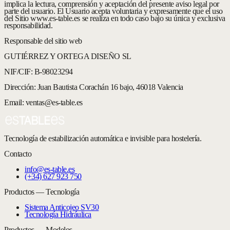
implica la lectura, comprensión y aceptación del presente aviso legal por
parte del usuario. El Usuario acepta voluntaria y expresamente que el uso
del Sitio www.es-table.es se realiza en todo caso bajo su única y exclusiva
responsabilidad.
Responsable del sitio web
GUTIÉRREZ Y ORTEGA DISEÑO SL
NIF/CIF: B-98023294
Dirección: Juan Bautista Corachán 16 bajo, 46018 Valencia
Email: ventas@es-table.es
Tecnología de estabilización automática e invisible para hostelería.
Contacto
info@es-table.es
(+34) 627 923 750
Productos — Tecnología
Sistema Anticojeo SV30
Tecnología Hidráulica
Productos — Modelos