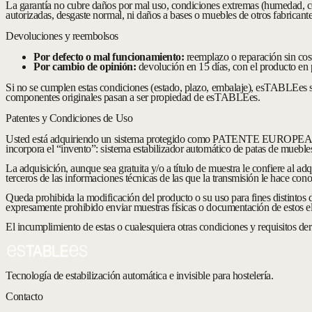
La garantía no cubre daños por mal uso, condiciones extremas (humedad, cor
autorizadas, desgaste normal, ni daños a bases o muebles de otros fabricant
Devoluciones y reembolsos
Por defecto o mal funcionamiento:
reemplazo o reparación sin cost
Por cambio de opinión:
devolución en 15 días, con el producto en pe
Si no se cumplen estas condiciones (estado, plazo, embalaje), esTABLEes s
componentes originales pasan a ser propiedad de esTABLEes.
Patentes y Condiciones de Uso
Usted está adquiriendo un sistema protegido como PATENTE 
incorpora el “invento”: sistema estabilizador automático de patas de mueb
La adquisición, aunque sea gratuita y/o a título de muestra le confiere al a
terceros de las informaciones técnicas de las que la transmisión le hace con
Queda prohibida la modificación del producto o su uso para fines distintos d
expresamente prohibido enviar muestras físicas o documentación de estos ele
El incumplimiento de estas o cualesquiera otras condiciones y requisitos der
Tecnología de estabilización automática e invisible para hostelería.
Contacto