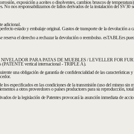
rosión, exposición a aceites o disolventes, cambios bruscos de temperatura)
es. No nos responsabilizamos de fallos derivados de la instalación del SV30 so
e adicional.
rfecto estado y embalaje original. Gastos de transporte de la devolución a car
e reserva el derecho a rechazar la devolución o reembolso. esTABLEes puede
EUROPEA NIVELADOR PARA PATAS DE MUEBLES / LEVELLER FOR FURN
les (PATENTE vertical internacional - TRIPLE A).
dquirente una obligación de garantía de confidencialidad de las características
ocedor.
e los especificados en las condiciones de la transmisión (uso del mismo sin m
mentos a otros proveedores o países productores para su reproducción, total 
ivados de la legislación de Patentes provocará la asunción inmediata de accione