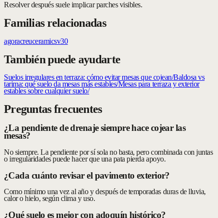
Resolver después suele implicar parches visibles.
Familias relacionadas
agora
creu
ceramic
sv30
También puede ayudarte
Suelos irregulares en terraza: cómo evitar mesas que cojean
/
Baldosa vs
tarima: qué suelo da mesas más estables
/
Mesas para terraza y exterior
estables sobre cualquier suelo
/
Preguntas frecuentes
¿La pendiente de drenaje siempre hace cojear las
mesas?
No siempre. La pendiente por sí sola no basta, pero combinada con juntas
o irregularidades puede hacer que una pata pierda apoyo.
¿Cada cuánto revisar el pavimento exterior?
Como mínimo una vez al año y después de temporadas duras de lluvia,
calor o hielo, según clima y uso.
¿Qué suelo es mejor con adoquín histórico?